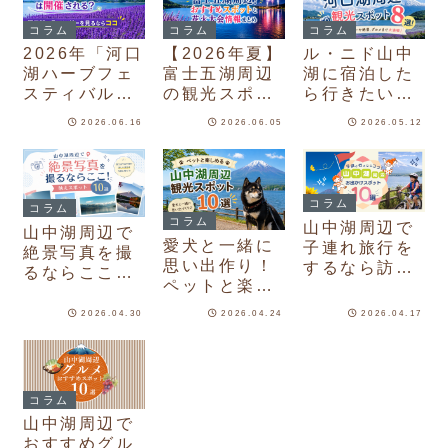
対策・服装を
コラム
コラム
コラム
解説
2026年「河口
【2026年夏】
ル・ニド山中
湖ハーブフェ
富士五湖周辺
湖に宿泊した
スティバル」
の観光スポッ
ら行きたい河
は開催され
ト・おすすめ
口湖周辺観光
2026.06.16
2026.06.05
2026.05.12
る？見頃は？
イベント情
スポット8
河口湖でラベ
報！花火大会
選！
ンダーを見る
も
ならココ
コラム
コラム
コラム
山中湖周辺で
山中湖周辺で
愛犬と一緒に
子連れ旅行を
絶景写真を撮
思い出作り！
するなら訪れ
るならここ！
ペットと楽し
たいお出かけ
映えスポット
む山中湖周辺
スポット10
10選
2026.04.30
2026.04.24
2026.04.17
観光スポット
選！
コラム
山中湖周辺で
おすすめグル