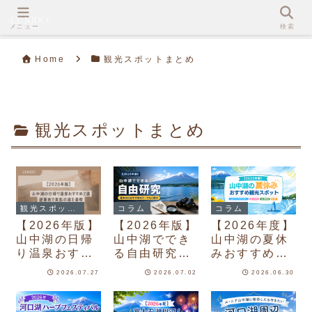
メニュー
検索
Home
観光スポットまとめ
観光スポットまとめ
コラム
コラム
観光スポットまとめ
【2026年版】
【2026年度】
【2026年版】
山中湖ででき
山中湖の夏休
山中湖の日帰
る自由研究｜
みおすすめ観
り温泉おすす
夏休みにおす
光スポット｜
め2選｜避暑
2026.07.27
2026.07.02
2026.06.30
すめのテーマ
マリンアクテ
地で美肌の湯
をご紹介
ィビティ・花
を満喫
の名所・混雑