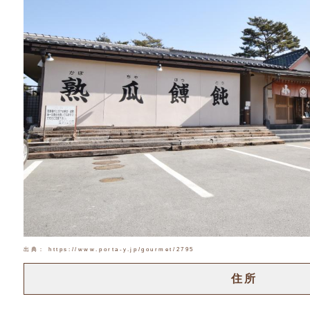
出典： https://www.porta-y.jp/gourmet/2795
住所