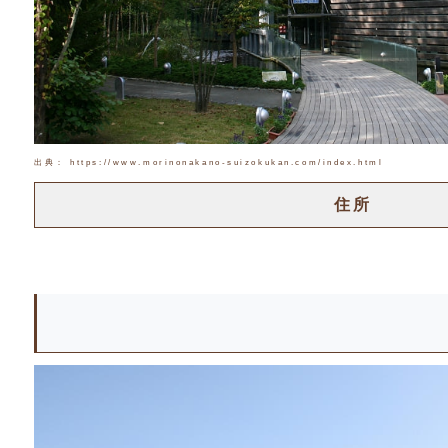
出典： https://www.morinonakano-suizokukan.com/index.html
住所