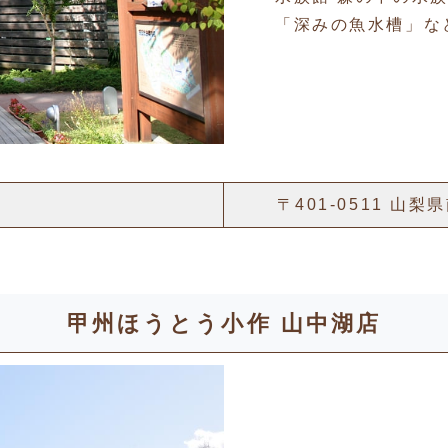
「深みの魚水槽」な
〒401-0511 山
甲州ほうとう小作 山中湖店