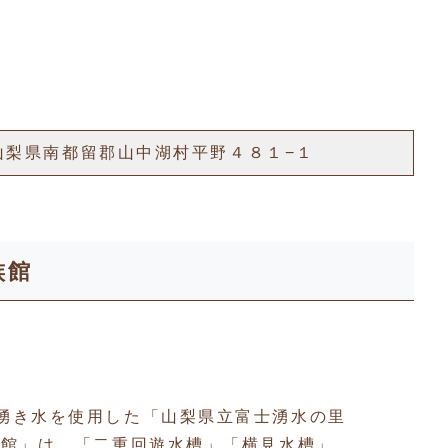
02 山梨県南都留郡山中湖村平野４８１−１
族館
湧き水を使用した「山梨県立富士湧水の里
族館」は、「二重回遊水槽」「横見水槽」