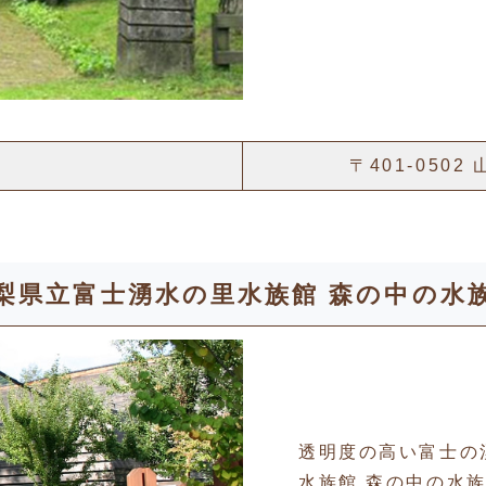
〒401-05
梨県立富士湧水の里水族館 森の中の水
透明度の高い富士の
水族館 森の中の水