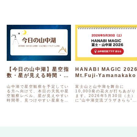
【今日の山中湖】星空指
HANABI MAGIC 202
数・星が見える時間・天
Mt.Fuji-Yamanakako
気予報をリアルタイム更
山中湖で星空観察を予定してい
富士山と山中湖を舞台に
新
る方へ向けて、本日の天気や星
10,000発の花火が打ちあがり
空観察レベル、星が見えやすい
ます。2026年5月30日（土）
時間帯、見つけやすい星座をリ
に”山中湖交流プラザきらら”
アルタイムで紹介しています。
て「HANABI MAGIC富士・
山中湖旅行やグランピング、お
中湖2026」が開催されます。
出かけ前の参考としてご活用く
花火界を代表する株…
ださ…