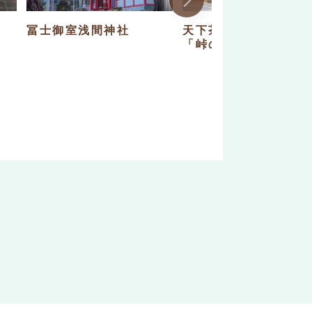
冨士御室浅間神社
天下茶屋 河口湖分店
「峠の茶屋」