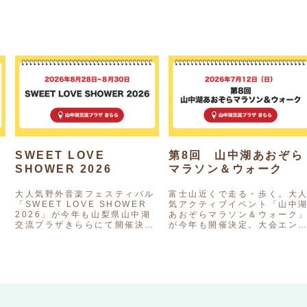
6
SWEET LOVE
第8回 山中湖あおぞら
SHOWER 2026
マラソン＆ウォーク
大人気野外音楽フェスティバル
富士山近くで走る・歩く。大
「SWEET LOVE SHOWER
気アクティブイベント「山中
2026」が今年も山梨県山中湖
あおぞらマラソン＆ウォーク
に
交流プラザきららにて開催決
が今年も開催決定。大会エン
山
定！開催日は2026年8月28日
リーも開始。申込締め切りは
（金）から30日（日）まで、夏
2026年6月14日（日）、定員
の終わりに富士山…
に達し次第締め切りとなりま
の…