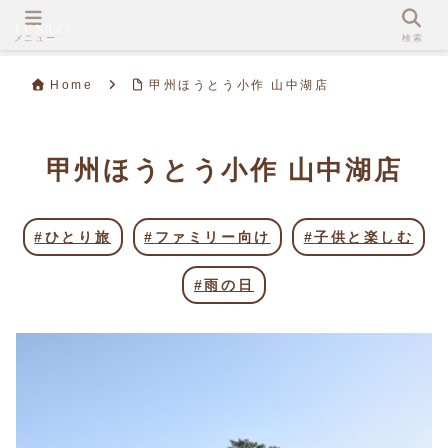
メニュー
検索
Home
甲州ほうとう小作 山中湖店
甲州ほうとう小作 山中湖店
ひとり旅
ファミリー向け
子供と楽しむ
雨の日