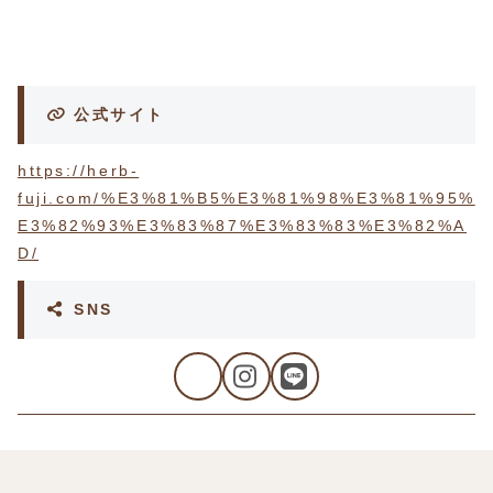
公式サイト
https://herb-
fuji.com/%E3%81%B5%E3%81%98%E3%81%95%
E3%82%93%E3%83%87%E3%83%83%E3%82%A
D/
SNS