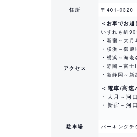
住所
〒401-03
＜お車でお越
いずれも約90
・新宿～大月J
・横浜～御殿場
・横浜～海老名
・静岡～富士
アクセス
・新静岡～新
＜電車/高
・大月～河
・新宿～河
駐車場
パーキングチケ