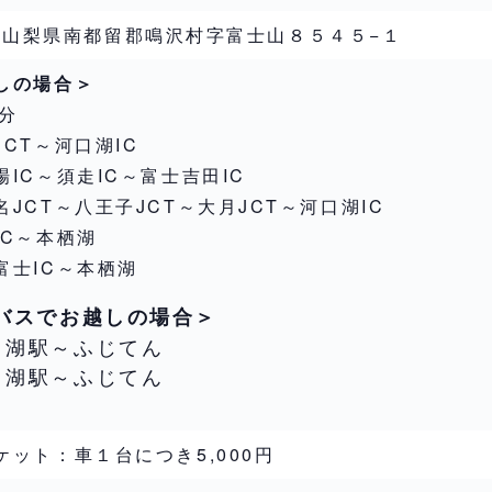
20 山梨県南都留郡鳴沢村字富士山８５４５−１
しの場合＞
分
CT～河口湖IC
IC～須走IC～富士吉田IC
JCT～八王子JCT～大月JCT～河口湖IC
IC～本栖湖
富士IC～本栖湖
速バスでお越しの場合＞
口湖駅～ふじてん
口湖駅～ふじてん
ット：車１台につき5,000円