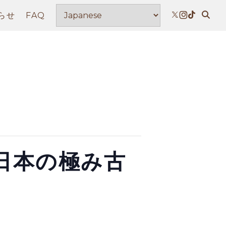
らせ
FAQ
6～日本の極み古