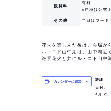
有料
観覧料
※席種は公式
その他
当日はフード
花火を楽しんだ後は、会場か
ル・ニド山中湖は、山中湖近
絶景花火と共にル・ニド山中
詳細
カレンダーに追加
日付:
4月 25