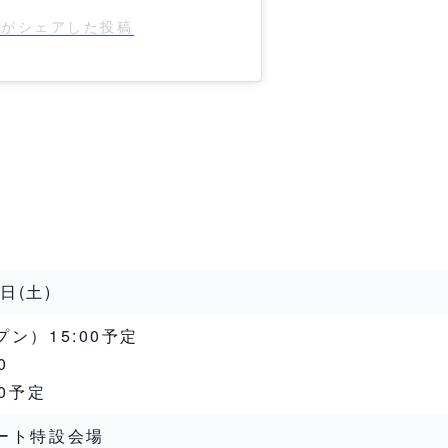
bi)がシェアした投稿
日(土)
ン）15:00予定
0
30予定
ート特設会場