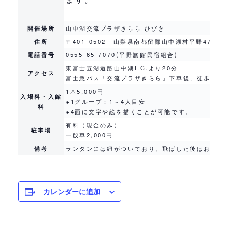
開催場所
山中湖交流プラザきらら ひびき
住所
〒401-0502 山梨県南都留郡山中湖村平野479-2
電話番号
0555-65-7070
(平野旅館民宿組合)
東富士五湖道路山中湖I.C.より20分
アクセス
富士急バス「交流プラザきらら」下車後、徒歩3分
1基5,000円
入場料・入館
※1グループ：1～4人目安
料
※4面に文字や絵を描くことが可能です。
有料（現金のみ）
駐車場
一般車2,000円
備考
ランタンには紐がついており、飛ばした後はお持ち
カレンダーに追加