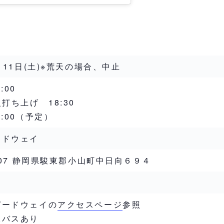
4月11日(土)※荒天の場合、中止
:00
火打ち上げ 18:30
0:00（予定）
ードウェイ
1307 静岡県駿東郡小山町中日向６９４
ピードウェイの
アクセスページ
参照
線バスあり