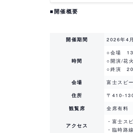
■開催概要
開催期間
2026年
○会場 13
時間
○開演/花
○終演 2
会場
富士スピ
住所
〒410-
観覧席
全席有料
・富士ス
アクセス
・臨時路